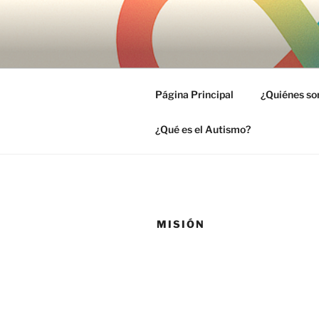
Skip
to
BLU CENT
content
Especialistas en Trastornos de
Página Principal
¿Quiénes s
¿Qué es el Autismo?
MISIÓN