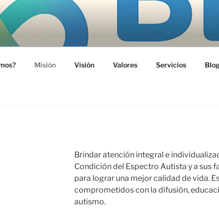
RO DE AUTISMO GUA
l Espectro Autista Guadalajara
omos?
Misión
Visión
Valores
Servicios
Blo
Brindar atención integral e individualiz
Condición del Espectro Autista y a sus fam
para lograr una mejor calidad de vida.
comprometidos con la difusión, educaci
autismo.