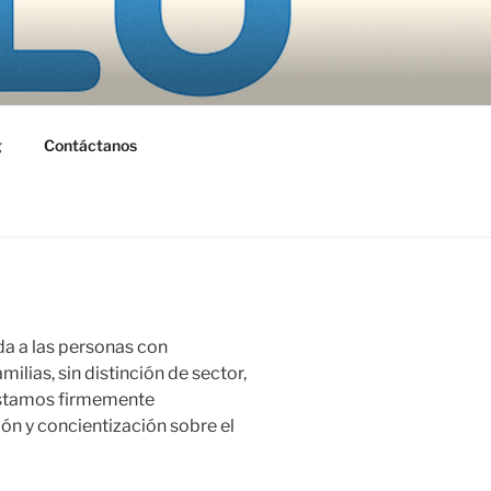
DALAJARA
g
Contáctanos
ada a las personas con
ilias, sin distinción de sector,
 Estamos firmemente
ón y concientización sobre el